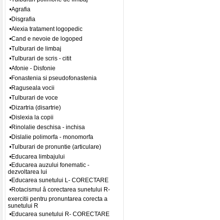
•Agrafia
•Disgrafia
•Alexia tratament logopedic
•Cand e nevoie de logoped
•Tulburari de limbaj
•Tulburari de scris - citit
•Afonie - Disfonie
•Fonastenia si pseudofonastenia
•Raguseala vocii
•Tulburari de voce
•Dizartria (disartrie)
•Dislexia la copii
•Rinolalie deschisa - inchisa
•Dislalie polimorfa - monomorfa
•Tulburari de pronuntie (articulare)
•Educarea limbajului
•Educarea auzului fonematic -
dezvoltarea lui
•Educarea sunetului L- CORECTARE
•Rotacismul â corectarea sunetului R-
exercitii pentru pronuntarea corecta a
sunetului R
•Educarea sunetului R- CORECTARE