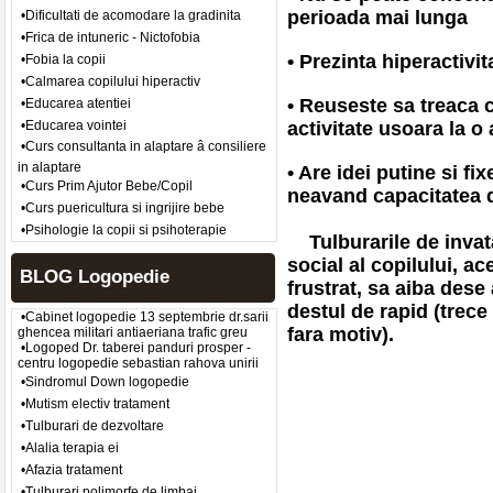
perioada mai lunga
•Dificultati de acomodare la gradinita
•Frica de intuneric - Nictofobia
• Prezinta hiperactivit
•Fobia la copii
•Calmarea copilului hiperactiv
• Reuseste sa treaca c
•Educarea atentiei
•Educarea vointei
activitate usoara la o 
•Curs consultanta in alaptare â consiliere
in alaptare
• Are idei putine si fi
•Curs Prim Ajutor Bebe/Copil
neavand capacitatea de
•Curs puericultura si ingrijire bebe
•Psihologie la copii si psihoterapie
Tulburarile de invata
social al copilului, a
BLOG Logopedie
frustrat, sa aiba dese
destul de rapid (trece 
•Cabinet logopedie 13 septembrie dr.sarii
fara motiv).
ghencea militari antiaeriana trafic greu
•Logoped Dr. taberei panduri prosper -
centru logopedie sebastian rahova unirii
•Sindromul Down logopedie
•Mutism electiv tratament
•Tulburari de dezvoltare
•Alalia terapia ei
•Afazia tratament
•Tulburari polimorfe de limbaj