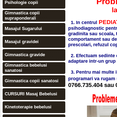
Prob
Psihologie copii
l
Gimnastica copii
supraponderali
PEDIA
1. In centrul
psihodiagnostic pentru 
Masajul Sugarului
gradinita sau scoala, 
comportament sau de 
Masajul gravidei
prescolari
, refuzul co
Gimnastica gravide
2. Efectuam sedinte 
adaptare intr-un grup
Gimnastica bebelusi
sanatosi
3. Pentru mai multe i
programari va rugam s
Gimnastica copii sanatosi
0766.735.404 sau 
CURSURI Masaj Bebelusi
Kinetoterapie bebelusi