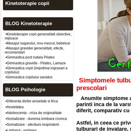
Kinetoterapie copii
BLOG Kinetoterapie
•Kinetoterapie copii generalitati obiective,
mijloace
•Masajul sugarului, nou-nascut, bebelusi
•Masajul gravidei generalitati, efecte,
recomandari
•Gimnastica post natala Pilates
•Gimnastica gravide - Pilates, Lamaze
•Gimnastica copii (impotriva ingrasari a
copilului)
•Gimnastica copilului sanatos
Simptomele tulbur
prescolari
BLOG Psihologie
Anumite simptome ale 
•Diferenta dintre anxietate si frica
parinti inca de la va
•Anxietatea
diferit, comparativ cu 
•Adolescenta - criza de originalitate
•Somatizare - durerea lombara cronica
Astfel, in ceea ce pri
•Somatizare - afectiuni respiratorii
tulburari de invatare,
•Limbajul - vorbirea