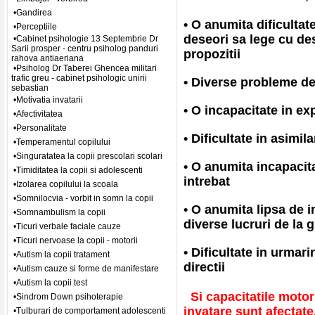
•Gandirea
• O anumita dificultat
•Perceptiile
deseori sa lege cu de
•Cabinet psihologie 13 Septembrie Dr
Sarii prosper - centru psiholog panduri
propozitii
rahova antiaeriana
•Psiholog Dr Taberei Ghencea militari
trafic greu - cabinet psihologic unirii
• Diverse probleme de
sebastian
•Motivatia invatarii
• O incapacitate in ex
•Afectivitatea
•Personalitate
• Dificultate in asimil
•Temperamentul copilului
•Singuratatea la copii prescolari scolari
• O anumita incapacita
•Timiditatea la copii si adolescenti
intrebat
•Izolarea copilului la scoala
•Somnilocvia - vorbit in somn la copii
• O anumita lipsa de i
•Somnambulism la copii
diverse lucruri de la g
•Ticuri verbale faciale cauze
•Ticuri nervoase la copii - motorii
• Dificultate in urmari
•Autism la copii tratament
directii
•Autism cauze si forme de manifestare
•Autism la copii test
Si capacitatile motori
•Sindrom Down psihoterapie
invatare sunt afectate
•Tulburari de comportament adolescenti