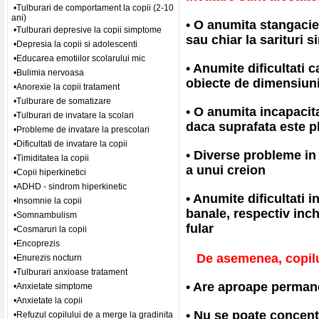
•Tulburari de comportament la copii (2-10
ani)
• O anumita stangacie i
•Tulburari depresive la copii simptome
sau chiar la sarituri s
•Depresia la copii si adolescenti
•Educarea emotiilor scolarului mic
• Anumite dificultati 
•Bulimia nervoasa
obiecte de dimensiuni
•Anorexie la copii tratament
•Tulburare de somatizare
• O anumita incapacita
•Tulburari de invatare la scolari
daca suprafata este p
•Probleme de invatare la prescolari
•Dificultati de invatare la copii
• Diverse probleme in
•Timiditatea la copii
a unui creion
•Copii hiperkinetici
•ADHD - sindrom hiperkinetic
• Anumite dificultati i
•Insomnie la copii
banale, respectiv inch
•Somnambulism
fular
•Cosmaruri la copii
•Encoprezis
De asemenea, copilul
•Enurezis nocturn
•Tulburari anxioase tratament
• Are aproape perman
•Anxietate simptome
•Anxietate la copii
• Nu se poate concentr
•Refuzul copilului de a merge la gradinita