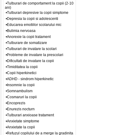
•Tulburari de comportament la copii (2-10
ani)
•Tulburari depresive la copii simptome
•Depresia la copii si adolescenti
•Educarea emotiilor scolarului mic
•Bulimia nervoasa
•Anorexie la copii tratament
•Tulburare de somatizare
•Tulburari de invatare la scolari
•Probleme de invatare la prescolari
•Dificultati de invatare la copii
•Timiditatea la copii
•Copii hiperkinetici
•ADHD - sindrom hiperkinetic
•Insomnie la copii
•Somnambulism
•Cosmaruri la copii
•Encoprezis
•Enurezis nocturn
•Tulburari anxioase tratament
•Anxietate simptome
•Anxietate la copii
•Refuzul copilului de a merge la gradinita