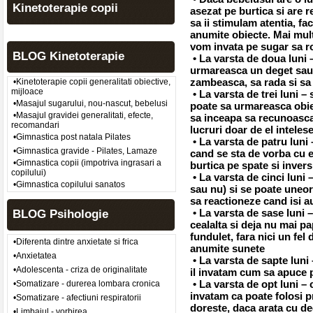
Kinetoterapie copii
asezat pe burtica si are 
sa ii stimulam atentia, f
anumite obiecte. Mai mult,
vom invata pe sugar sa r
BLOG Kinetoterapie
• La varsta de doua luni –
urmareasca un deget sau d
zambeasca, sa rada si sa 
•Kinetoterapie copii generalitati obiective,
mijloace
• La varsta de trei luni –
•Masajul sugarului, nou-nascut, bebelusi
poate sa urmareasca obiec
•Masajul gravidei generalitati, efecte,
sa inceapa sa recunoasca
recomandari
lucruri doar de el inteles
•Gimnastica post natala Pilates
• La varsta de patru luni
•Gimnastica gravide - Pilates, Lamaze
cand se sta de vorba cu e
•Gimnastica copii (impotriva ingrasari a
burtica pe spate si invers
copilului)
• La varsta de cinci luni 
•Gimnastica copilului sanatos
sau nu) si se poate uneor
sa reactioneze cand isi 
• La varsta de sase luni 
BLOG Psihologie
cealalta si deja nu mai pa
fundulet, fara nici un fel 
•Diferenta dintre anxietate si frica
anumite sunete
•Anxietatea
• La varsta de sapte luni –
•Adolescenta - criza de originalitate
il invatam cum sa apuce 
• La varsta de opt luni – 
•Somatizare - durerea lombara cronica
invatam ca poate folosi pr
•Somatizare - afectiuni respiratorii
doreste, daca arata cu de
•Limbajul - vorbirea