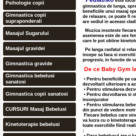
este locul
Psihologie copii
gimnastica de lunga, spre
beneficiile unui masaj sp
Gimnastica copii
de relaxare, ce poate fi r
supraponderali
are sediul in aceeasi cladi
Muzica insoteste fiecare
Masajul Sugarului
asemenea este de sex fem
care le pot obtine kinetot
Masajul gravidei
Pe langa rasfatul si rel
incepe sa faca si exerciti
progresiv, in functie de v
Gimnastica gravide
De ce Baby Gym l
Gimnastica bebelusi
• Pentru beneficiile pe ca
sanatosi
dezvoltarii ulterioare a a
• Pentru stimularea dezvo
Gimnastica copii sanatosi
• Pentru dezvoltarea si s
inconjurator
• Pentru stimularea bebel
CURSURI Masaj Bebelusi
din punct de vedere motr
Fiecare bebelus care vine
va lucra cu o kinetoterape
Kinetoterapie bebelusi
toate exercitiile fiind rea
:
• Daca bebelusul are o lu