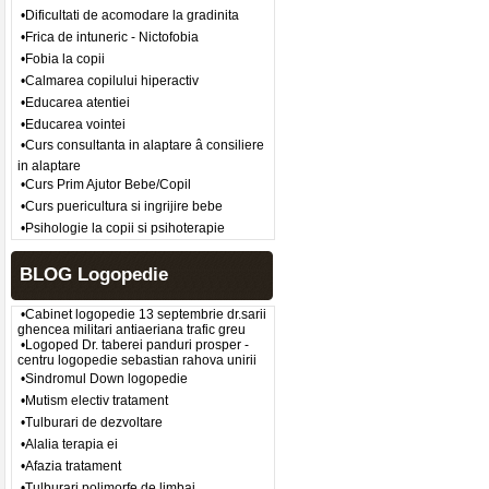
•Dificultati de acomodare la gradinita
•Frica de intuneric - Nictofobia
•Fobia la copii
•Calmarea copilului hiperactiv
•Educarea atentiei
•Educarea vointei
•Curs consultanta in alaptare â consiliere
in alaptare
•Curs Prim Ajutor Bebe/Copil
•Curs puericultura si ingrijire bebe
•Psihologie la copii si psihoterapie
BLOG Logopedie
•Cabinet logopedie 13 septembrie dr.sarii
ghencea militari antiaeriana trafic greu
•Logoped Dr. taberei panduri prosper -
centru logopedie sebastian rahova unirii
•Sindromul Down logopedie
•Mutism electiv tratament
•Tulburari de dezvoltare
•Alalia terapia ei
•Afazia tratament
•Tulburari polimorfe de limbaj