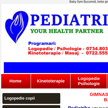
Baby Gym Bucuresti, bebe gim
Logopedie
Home
Kinetoterapie
Psihologie
GIMNAS
Logopedie copii
B
Pediatriko