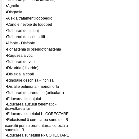
•Agrafia
•Disgrafia
•Alexia tratament logopedic
•Cand e nevoie de logoped
•Tulburari de limbaj
•Tulburari de scris - citit
•Afonie - Disfonie
•Fonastenia si pseudofonastenia
•Raguseala vocii
•Tulburari de voce
•Dizartria (disartrie)
•Dislexia la copii
•Rinolalie deschisa - inchisa
•Dislalie polimorfa - monomorfa
•Tulburari de pronuntie (articulare)
•Educarea limbajului
•Educarea auzului fonematic -
dezvoltarea lui
•Educarea sunetului L- CORECTARE
•Rotacismul â corectarea sunetului R-
exercitii pentru pronuntarea corecta a
sunetului R
•Educarea sunetului R- CORECTARE