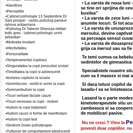
• La varsta de noua luni 
•Gandirea
se tine ori sprijina de c
•Perceptiile
busilea”
•Cabinet psihologie 13 Septembrie Dr
• La varsta de zece luni 
Sarii prosper - centru psiholog panduri
anumite locuri. Si tot acu
rahova antiaeriana
• La varsta de unuspreze
•Psiholog Dr Taberei Ghencea militari
mersului, devine captivat
trafic greu - cabinet psihologic unirii
sebastian
sa perceapa sensul cuvan
•Motivatia invatarii
• La varsta de douaspreze
grija ca mersul sau sa fie
•Afectivitatea
•Personalitate
Te temi cumva ca bebelusu
•Temperamentul copilului
sedintelor de gimnastica ?
•Singuratatea la copii prescolari scolari
Specialistele noastre sti
•Timiditatea la copii si adolescenti
cum sa il maseze si mai a
•Izolarea copilului la scoala
•Somnilocvia - vorbit in somn la copii
Si daca totusi copilul da
lasadu-l sa se linisteasc
•Somnambulism la copii
•Ticuri verbale faciale cauze
Lasand la o parte modesti
•Ticuri nervoase la copii - motorii
kinetoterapeutele stiu un
•Autism la copii tratament
zambeasca si sa coopereze
de mobilizari pasive.
•Autism cauze si forme de manifestare
•Autism la copii test
Pe
Nu ne crezi ? Vino la
•Sindrom Down psihoterapie
povesti doar copiiilor, nu 
•Tulburari de comportament adolescenti