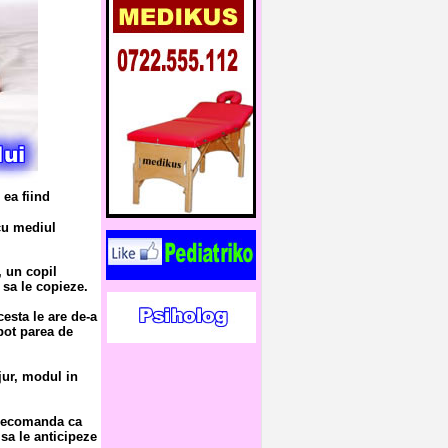
 ea fiind
 cu mediul
, un copil
, sa le copieze.
cesta le are de-a
pot parea de
jur, modul in
e recomanda ca
 sa le anticipeze