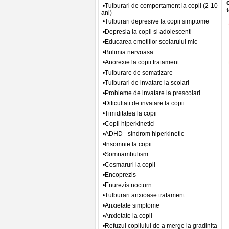
•Tulburari de comportament la copii (2-10
ani)
•Tulburari depresive la copii simptome
•Depresia la copii si adolescenti
•Educarea emotiilor scolarului mic
•Bulimia nervoasa
•Anorexie la copii tratament
•Tulburare de somatizare
•Tulburari de invatare la scolari
•Probleme de invatare la prescolari
•Dificultati de invatare la copii
•Timiditatea la copii
•Copii hiperkinetici
•ADHD - sindrom hiperkinetic
•Insomnie la copii
•Somnambulism
•Cosmaruri la copii
•Encoprezis
•Enurezis nocturn
•Tulburari anxioase tratament
•Anxietate simptome
•Anxietate la copii
•Refuzul copilului de a merge la gradinita