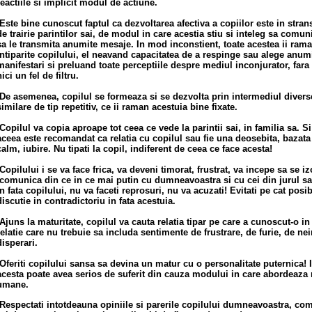
reactiile si implicit modul de actiune.
Este bine cunoscut faptul ca dezvoltarea afectiva a copiilor este in stra
de trairie parintilor sai, de modul in care acestia stiu si inteleg sa comuni
sa le transmita anumite mesaje. In mod inconstient, toate acestea ii ram
intiparite copilului, el neavand capacitatea de a respinge sau alege anumit
manifestari si preluand toate perceptiile despre mediul inconjurator, fara 
nici un fel de filtru.
De asemenea, copilul se formeaza si se dezvolta prin intermediul diver
similare de tip repetitiv, ce ii raman acestuia bine fixate.
Copilul va copia aproape tot ceea ce vede la parintii sai, in familia sa. S
aceea este recomandat ca relatia cu copilul sau fie una deosebita, bazata 
calm, iubire. Nu tipati la copil, indiferent de ceea ce face acesta!
Copilului i se va face frica, va deveni timorat, frustrat, va incepe sa se iz
comunica din ce in ce mai putin cu dumneavoastra si cu cei din jurul sau
in fata copilului, nu va faceti reprosuri, nu va acuzati! Evitati pe cat posib
discutie in contradictoriu in fata acestuia.
Ajuns la maturitate, copilul va cauta relatia tipar pe care a cunoscut-o in 
relatie care nu trebuie sa includa sentimente de frustrare, de furie, de ne
disperari.
Oferiti copilului sansa sa devina un matur cu o personalitate puternica! 
acesta poate avea serios de suferit din cauza modului in care abordeaza re
umane.
Respectati intotdeauna opiniile si parerile copilului dumneavoastra, com