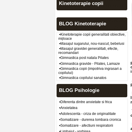
Kinetoterapie copii
BLOG Kinetoterapie
•Kinetoterapie copii generalitati obiective,
mijloace
•Masajul sugarului, nou-nascut, bebelusi
•Masajul gravidei generalitati, efecte,
recomandari
•Gimnastica post natala Pilates
•Gimnastica gravide - Pilates, Lamaze
•Gimnastica copii (impotriva ingrasari a
copilului)
•Gimnastica copilului sanatos
BLOG Psihologie
•Diferenta dintre anxietate si frica
•Anxietatea
•Adolescenta - criza de originalitate
•Somatizare - durerea lombara cronica
•Somatizare - afectiuni respiratorii
•Limbajul - vorbirea