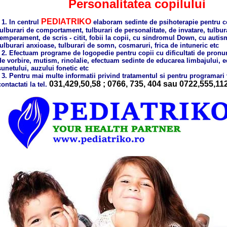
Personalitatea copilului
PEDIATRIKO
1. In centrul
elaboram sedinte de psihoterapie pentru c
tulburari de comportament, tulburari de personalitate, de invatare, tulbur
temperament, de scris - citit, fobii la copii, cu sindromul Down, cu autism
tulburari anxioase, tulburari de somn, cosmaruri, frica de intuneric etc
2. Efectuam programe de logopedie pentru copii cu dificultati de pronunti
de vorbire, mutism, rinolalie, efectuam sedinte de educarea limbajului, 
sunetului, auzului fonetic etc
3. Pentru mai multe informatii privind tratamentul si pentru programari
031,429,50,58 ; 0766, 735, 404 sau 0722,555,11
contactati la tel.