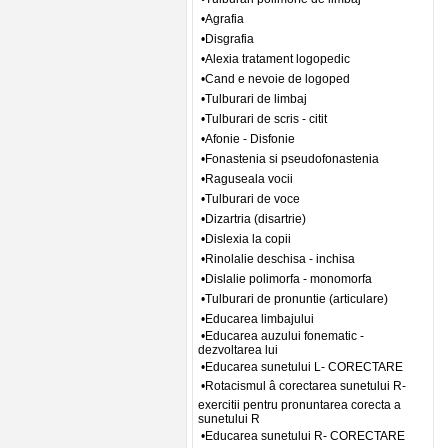
•Agrafia
•Disgrafia
•Alexia tratament logopedic
•Cand e nevoie de logoped
•Tulburari de limbaj
•Tulburari de scris - citit
•Afonie - Disfonie
•Fonastenia si pseudofonastenia
•Raguseala vocii
•Tulburari de voce
•Dizartria (disartrie)
•Dislexia la copii
•Rinolalie deschisa - inchisa
•Dislalie polimorfa - monomorfa
•Tulburari de pronuntie (articulare)
•Educarea limbajului
•Educarea auzului fonematic -
dezvoltarea lui
•Educarea sunetului L- CORECTARE
•Rotacismul â corectarea sunetului R-
exercitii pentru pronuntarea corecta a
sunetului R
•Educarea sunetului R- CORECTARE