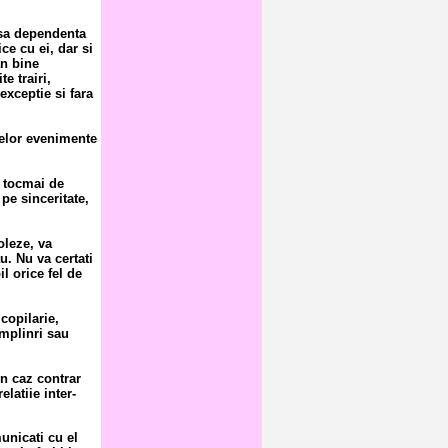
nsa dependenta
ce cu ei, dar si
an bine
e trairi,
exceptie si fara
selor evenimente
i tocmai de
pe sinceritate,
oleze, va
. Nu va certati
il orice fel de
copilarie,
implinri sau
In caz contrar
latiie inter-
unicati cu el