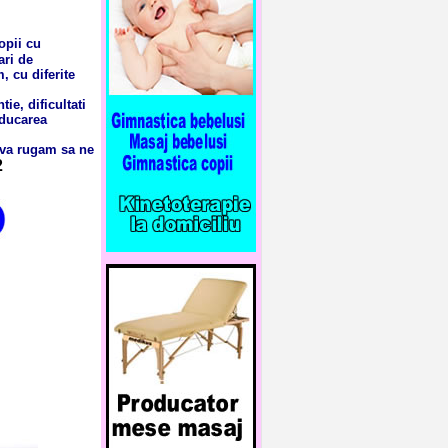
opii cu
ari de
, cu diferite
e, dificultati
educarea
 va rugam sa ne
2