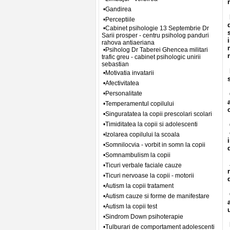
•Gandirea
•Perceptiile
•Cabinet psihologie 13 Septembrie Dr
Sarii prosper - centru psiholog panduri
rahova antiaeriana
•Psiholog Dr Taberei Ghencea militari
trafic greu - cabinet psihologic unirii
sebastian
•Motivatia invatarii
•Afectivitatea
•Personalitate
•Temperamentul copilului
•Singuratatea la copii prescolari scolari
•Timiditatea la copii si adolescenti
•Izolarea copilului la scoala
•Somnilocvia - vorbit in somn la copii
•Somnambulism la copii
•Ticuri verbale faciale cauze
•Ticuri nervoase la copii - motorii
•Autism la copii tratament
•Autism cauze si forme de manifestare
•Autism la copii test
•Sindrom Down psihoterapie
•Tulburari de comportament adolescenti