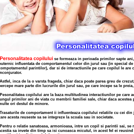
Personalitatea copilului
se formeaza in perioada primilor sapte ani,
puternic influentata de comportamentul celor din jurul sau (in special de
compotamentul parintilor), dar si de interactiunile pe care copilul le are
inconjurator.
Astfel, inca de la o varsta frageda, chiar daca poate parea greu de crezut
percepe mare parte din lucrurile din jurul sau, pe care incepe sa le preia
Pesonalitatea copilului are la baza multitudinea interactiunilor pe care a
lungul primilor ani de viata cu membrii familiei sale, chiar daca acestea 
multe ori destul de minore.
Trasaturile de comportament ii influenteaza copilului relatiile cu cei din 
care acesta reuseste sa se integreze la scoala sau in societate.
Pentru o relatie sanatoasa, armonioasa, intre un copil si parintii sai, s
acestia sa invete din timp sa isi cunoasca micutul, in acest fel ei reusind