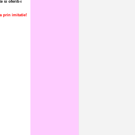
 si oferiti-i
a prin imitatie!