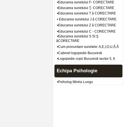
•Educarea sunetului F- CORECTARE
•Educarea sunetului Ţ- CORECTARE
•Educarea sunetului T â CORECTARE
• Educarea sunetului J â CORECTARE
•Educarea sunetului Z â CORECTARE
•Educarea sunetului C - CORECTARE
•Educarea sunetului S SI Ş
âCORECTARE
•Cum pronuntam sunetele: A,E,I,O,U,Ă,Ă
•Cabinet logopedie Bucuresti
•Logopedie copii Bucuresti sector 5, 6
Echipa Psihologie
•Psiholog Mirela Lungu