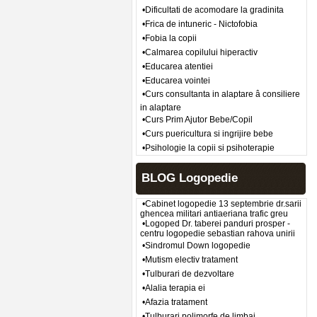
•Dificultati de acomodare la gradinita
•Frica de intuneric - Nictofobia
•Fobia la copii
•Calmarea copilului hiperactiv
•Educarea atentiei
•Educarea vointei
•Curs consultanta in alaptare â consiliere
in alaptare
•Curs Prim Ajutor Bebe/Copil
•Curs puericultura si ingrijire bebe
•Psihologie la copii si psihoterapie
BLOG Logopedie
•Cabinet logopedie 13 septembrie dr.sarii
ghencea militari antiaeriana trafic greu
•Logoped Dr. taberei panduri prosper -
centru logopedie sebastian rahova unirii
•Sindromul Down logopedie
•Mutism electiv tratament
•Tulburari de dezvoltare
•Alalia terapia ei
•Afazia tratament
•Tulburari polimorfe de limbaj